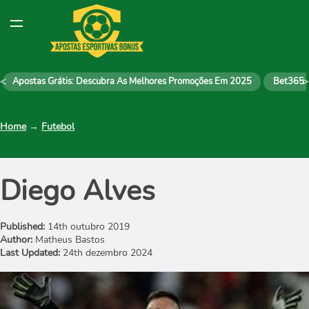
<
>
Apostas Grátis: Descubra As Melhores Promoções Em 2025
Bet365
Home
→
Futebol
Diego Alves
Published:
14th outubro 2019
Author:
Matheus Bastos
Last Updated:
24th dezembro 2024