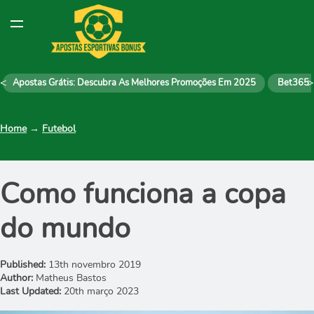
<
>
Apostas Grátis: Descubra As Melhores Promoções Em 2025
Bet365
Home
→
Futebol
Como funciona a copa
do mundo
Published:
13th novembro 2019
Author:
Matheus Bastos
Last Updated:
20th março 2023