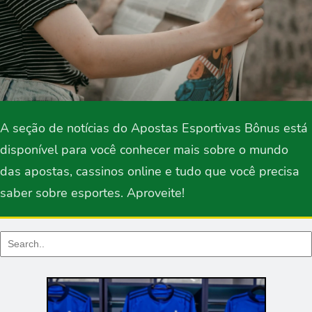
A seção de notícias do Apostas Esportivas Bônus está
disponível para você conhecer mais sobre o mundo
das apostas, cassinos online e tudo que você precisa
saber sobre esportes. Aproveite!