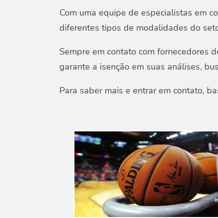
Com uma equipe de especialistas em c
diferentes tipos de modalidades do seto
Sempre em contato com fornecedores de 
garante a isenção em suas análises, bu
Para saber mais e entrar em contato, b