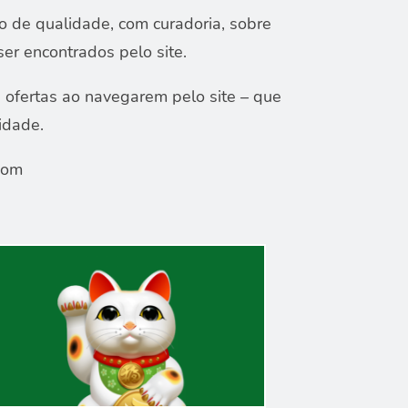
o de qualidade, com curadoria, sobre
ser encontrados pelo site.
 ofertas ao navegarem pelo site – que
idade.
com