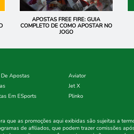
 De Apostas
Aviator
ias
Jet X
tas Em ESports
Plinko
era que as promoções aqui exibidas são sujeitas a ter
rogramas de afiliados, que podem trazer comissões apó