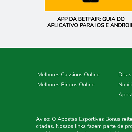
Melhores Cassinos Online
Dicas
Melhores Bingos Online
Notíc
Apos
Aviso: O Apostas Esportivas Bonus reit
citadas. Nossos links fazem parte de p