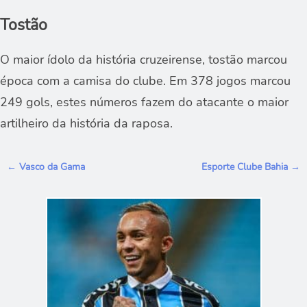
Tostão
O maior ídolo da história cruzeirense, tostão marcou
época com a camisa do clube. Em 378 jogos marcou
249 gols, estes números fazem do atacante o maior
artilheiro da história da raposa.
N
← Vasco da Gama
Esporte Clube Bahia →
a
v
e
g
a