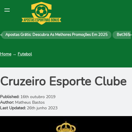
<
>
Apostas Grátis: Descubra As Melhores Promoções Em 2025
Bet365
Home
→
Futebol
Cruzeiro Esporte Clube
Published:
16th outubro 2019
Author:
Matheus Bastos
Last Updated:
26th junho 2023