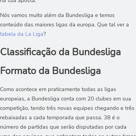
na sua aposta.
Nós vamos muito além da Bundesliga e temos
conteúdo das maiores ligas da europa. Que tal ver a
tabela da La Liga
?
Classificação da Bundesliga
Formato da Bundesliga
Como acontece em praticamente todas as ligas
europeias, a Bundesliga conta com 20 clubes em sua
competição, tendo três novas equipes chegando e três
rebaixadas a cada temporada que passa. 38 é o
número de partidas que serão disputadas por cada