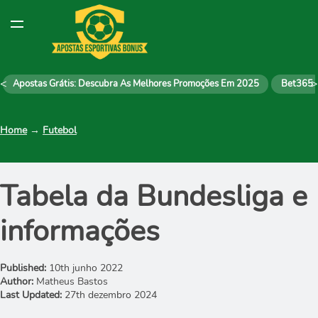
<
>
Apostas Grátis: Descubra As Melhores Promoções Em 2025
Bet365
Home
→
Futebol
Tabela da Bundesliga e
informações
Published:
10th junho 2022
Author:
Matheus Bastos
Last Updated:
27th dezembro 2024