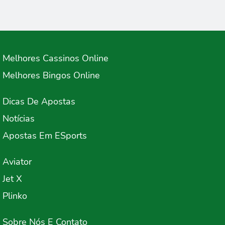
Melhores Cassinos Online
Melhores Bingos Online
Dicas De Apostas
Notícias
Apostas Em ESports
Aviator
Jet X
Plinko
Sobre Nós E Contato