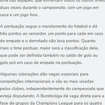
uma das equipes, que enfrentam todos os outros times
duas vezes durante o campeonato, com um jogo em
casa e um jogo fora.
A pontuação segue o mandamento do futebol e dá
três pontos ao vencedor, um ponto para cada em caso
de empate e o derrotado não leva pontos. Quanto
mais o time pontuar, maior será a classificação dele,
que pode ser definida também no saldo de gols ou
gols pró em caso de empate na pontuação.
Algumas colocações dão vagas especiais para
competições internacionais e são as mais visadas
pelos clubes, independentemente do campeonato que
esteja disputando. A Bundesliga dá vaga direta para a
fase de grupos da Champions League para os quatro