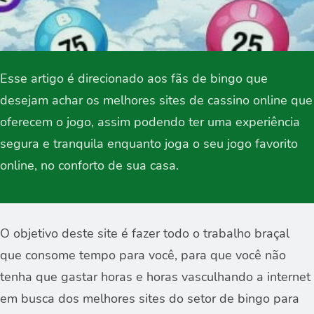
Esse artigo é direcionado aos fãs de bingo que
desejam achar os melhores sites de cassino online que
oferecem o jogo, assim podendo ter uma experiência
segura e tranquila enquanto joga o seu jogo favorito
online, no conforto de sua casa.
O objetivo deste site é fazer todo o trabalho braçal
que consome tempo para você, para que você não
tenha que gastar horas e horas vasculhando a internet
em busca dos melhores sites do setor de bingo para