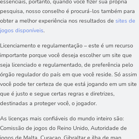
essenciais, portanto, quando você fizer sua própria
pesquisa, nosso conselho é procurá-los também para
obter a melhor experiência nos resultados de
sites de
jogos disponíveis
.
Licenciamento e regulamentação – este é um recurso
importante porque você deseja escolher um site que
seja licenciado e regulamentado, de preferência pelo
órgão regulador do país em que você reside. Só assim
você pode ter certeza de que está jogando em um site
que é justo e segue certas regras e diretrizes,
destinadas a proteger você, o jogador.
As licenças mais confiáveis do mundo inteiro são:
Comissão de jogos do Reino Unido, Autoridade de
jogos de Malta, Curaçao, Gibraltar e ilha de man.