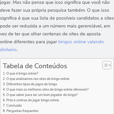
jogar. Mas não pense que isso significa que você não
deve fazer sua própria pesquisa também. O que isso
significa é que sua lista de possíveis candidatos a sites
pode ser reduzida a um número mais gerenciável, em
vez de ter que olhar centenas de sites de aposta
online diferentes para jogar
bingos online valendo
dinheiro
.
Tabela de Conteúdos
O que é bingo online?
O que analisamos nos sites de bingo online
Diferentes tipos de jogos de bingo
O que mais os melhores sites de bingo online oferecem?
O que saber para ser um bom jogador de bingo?
Prós e contras de jogar bingo online
Conclusão
Perguntas frequentes