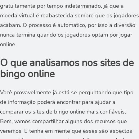
gratuitamente por tempo indeterminado, já que a
moeda virtual é reabastecida sempre que os jogadores
acabam. O processo é automático, por isso a diversão
nunca termina quando os jogadores optam por jogar
online.
O que analisamos nos sites de
bingo online
Você provavelmente já está se perguntando que tipo
de informação poderá encontrar para ajudar a
comparar os sites de bingo online mais confiáveis.
Bem, vamos compartilhar alguns dos recursos que
veremos. E tenha em mente que esses são aspectos