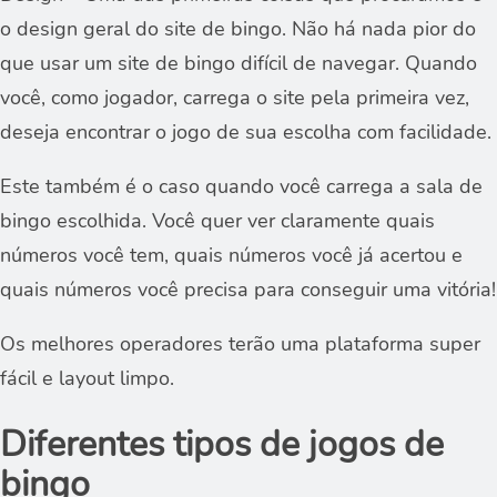
o design geral do site de bingo. Não há nada pior do
que usar um site de bingo difícil de navegar. Quando
você, como jogador, carrega o site pela primeira vez,
deseja encontrar o jogo de sua escolha com facilidade.
Este também é o caso quando você carrega a sala de
bingo escolhida. Você quer ver claramente quais
números você tem, quais números você já acertou e
quais números você precisa para conseguir uma vitória!
Os melhores operadores terão uma plataforma super
fácil e layout limpo.
Diferentes tipos de jogos de
bingo