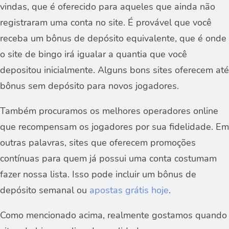
vindas, que é oferecido para aqueles que ainda não
registraram uma conta no site. É provável que você
receba um bônus de depósito equivalente, que é onde
o site de bingo irá igualar a quantia que você
depositou inicialmente. Alguns bons sites oferecem até
bônus sem depósito para novos jogadores.
Também procuramos os melhores operadores online
que recompensam os jogadores por sua fidelidade. Em
outras palavras, sites que oferecem promoções
contínuas para quem já possui uma conta costumam
fazer nossa lista. Isso pode incluir um bônus de
depósito semanal ou
apostas grátis hoje
.
Como mencionado acima, realmente gostamos quando