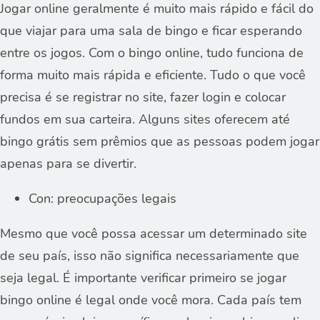
Jogar online geralmente é muito mais rápido e fácil do
que viajar para uma sala de bingo e ficar esperando
entre os jogos. Com o bingo online, tudo funciona de
forma muito mais rápida e eficiente. Tudo o que você
precisa é se registrar no site, fazer login e colocar
fundos em sua carteira. Alguns sites oferecem até
bingo grátis sem prêmios que as pessoas podem jogar
apenas para se divertir.
Con: preocupações legais
Mesmo que você possa acessar um determinado site
de seu país, isso não significa necessariamente que
seja legal. É importante verificar primeiro se jogar
bingo online é legal onde você mora. Cada país tem