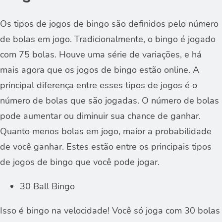
Os tipos de jogos de bingo são definidos pelo número
de bolas em jogo. Tradicionalmente, o bingo é jogado
com 75 bolas. Houve uma série de variações, e há
mais agora que os jogos de bingo estão online. A
principal diferença entre esses tipos de jogos é o
número de bolas que são jogadas. O número de bolas
pode aumentar ou diminuir sua chance de ganhar.
Quanto menos bolas em jogo, maior a probabilidade
de você ganhar. Estes estão entre os principais tipos
de jogos de bingo que você pode jogar.
30 Ball Bingo
Isso é bingo na velocidade! Você só joga com 30 bolas