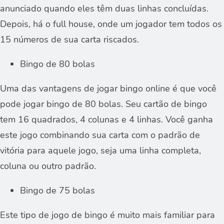
anunciado quando eles têm duas linhas concluídas.
Depois, há o full house, onde um jogador tem todos os
15 números de sua carta riscados.
Bingo de 80 bolas
Uma das vantagens de jogar bingo online é que você
pode jogar bingo de 80 bolas. Seu cartão de bingo
tem 16 quadrados, 4 colunas e 4 linhas. Você ganha
este jogo combinando sua carta com o padrão de
vitória para aquele jogo, seja uma linha completa,
coluna ou outro padrão.
Bingo de 75 bolas
Este tipo de jogo de bingo é muito mais familiar para