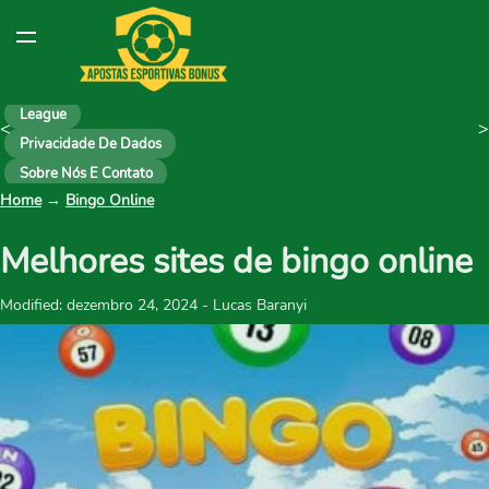
Homepage
Jogo Responsável
League
<
>
Privacidade De Dados
Sobre Nós E Contato
Home
→
Bingo Online
Todas As Categorias
Melhores sites de bingo online
Modified: dezembro 24, 2024 - Lucas Baranyi