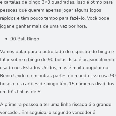
e cartelas de bingo 3×3 quadradas. Isso é ótimo para
pessoas que querem apenas jogar alguns jogos
rápidos e têm pouco tempo para fazê-lo. Você pode
jogar e ganhar mais de uma vez por hora.
90 Ball Bingo
Vamos pular para o outro lado do espectro do bingo e
falar sobre o bingo de 90 bolas. Isso é ocasionalmente
usado nos Estados Unidos, mas é muito popular no
Reino Unido e em outras partes do mundo. Isso usa 90
bolas e os cartões de bingo têm 15 números divididos
em três linhas de 5.
A primeira pessoa a ter uma linha riscada é o grande
vencedor. Em seguida, o segundo vencedor é