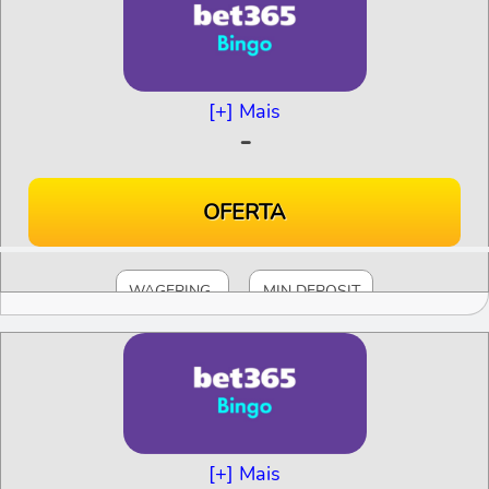
da atualidade. Com ótimos jogos de bingo, a
de opções de qualidade para que você possa se
plataforma merece elogios pela sua plataforma
segura, cheia de bons games para você se divertir
entreter o quanto quiser.
na modalidade. Além de tudo isso, a plataforma
conta com excelentes promoções. Aproveite
[+] Mais
nossos links e ganheo bônus de boas-vindas da
-
casa!
OFERTA
WAGERING
MIN DEPOSIT
Além das dezenas de ofertas relacionadas a
cassino, o JackpotCity também oferece opções de
bingo para seus jogadores e jogadoras. É preciso
buscar no site, mas você definitivametne
encontrará partidas para serem disputadas. Essa
é uma opção incrível especialmente para aquelas
[+] Mais
pessoas que gostam de bingo, mas querem jogá-