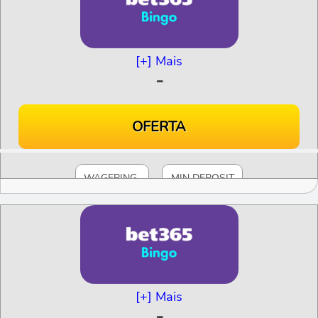
Brasil. A empresa começou a focar no mercado
brasileiro há anos atrás e hoje é uma das grande
por aqui. É possível encontrar diversas promoções
no site da betboo, porém o bônus de boas-vindas
[+] Mais
para novos clientes é o que se destaca, podendo
-
ganhar até R$120 para apostar onde quiser.
OFERTA
WAGERING
MIN DEPOSIT
A Betboo é uma casa de apostas online que
oferece serviços para jogadores localizados no
Brasil. A empresa começou a focar no mercado
brasileiro há anos atrás e hoje é uma das grande
por aqui. É possível encontrar diversas promoções
no site da betboo, porém o bônus de boas-vindas
[+] Mais
para novos clientes é o que se destaca, podendo
-