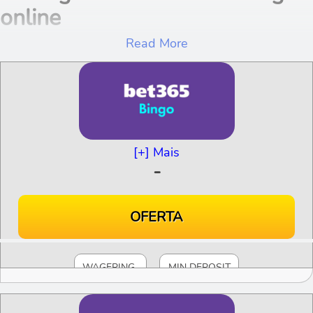
online
Read More
Existem diversos benefícios ao jogar bingo online, um
exemplo é o bônus de boas-vindas oferecido pelos
sites que possuem esse tipo de jogo, fazendo com que
o apostador consiga apostar gratuitamente com o
bônus recebido.
[+] Mais
-
Variações do jogo serão encontradas facilmente, então
você terá facilidade para escolher online em que
OFERTA
deseja apostar e ganhar dinheiro da forma mais
divertida possível para você.
WAGERING
MIN DEPOSIT
O bingo online reúne o conforto da sua casa com a
O Spin Casino é um dos melhores sites de cassino
sensação de estar em um cassino de verdade, lotado