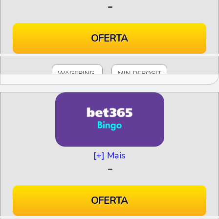
-
lo do conforto de seu lar e em um site confiável e
já estabelecido no mercado, como é o caso do
JackpotCity Cassino.
OFERTA
WAGERING
MIN DEPOSIT
A Sportingbet é conhecida pela qualidade de
todas as suas seções, seja de esportes, cassino
ou bingo. Lá, você encontrará ótimas
oportunidades para se divertir no bingo, além de
garantir diversos bônus especiais.
[+] Mais
-
OFERTA