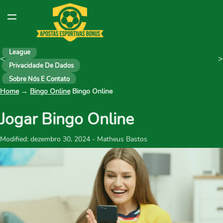
Homepage
Jogo Responsável
League
<
>
Privacidade De Dados
Sobre Nós E Contato
Home
→
Bingo Online
Bingo Online
Todas As Categorias
Jogar Bingo Online
Modified: dezembro 30, 2024 - Matheus Bastos