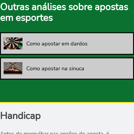
Outras análises sobre apostas
em esportes
Como apostar em dardos
Como apostar na sinuca
Handicap
Antes de mergulhar nas opções de aposta, é