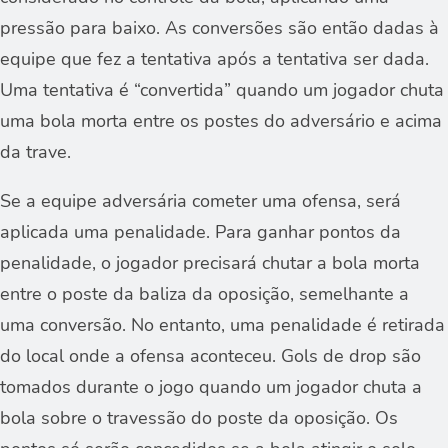
pressão para baixo. As conversões são então dadas à
equipe que fez a tentativa após a tentativa ser dada.
Uma tentativa é “convertida” quando um jogador chuta
uma bola morta entre os postes do adversário e acima
da trave.
Se a equipe adversária cometer uma ofensa, será
aplicada uma penalidade. Para ganhar pontos da
penalidade, o jogador precisará chutar a bola morta
entre o poste da baliza da oposição, semelhante a
uma conversão. No entanto, uma penalidade é retirada
do local onde a ofensa aconteceu. Gols de drop são
tomados durante o jogo quando um jogador chuta a
bola sobre o travessão do poste da oposição. Os