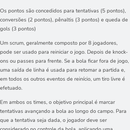
Os pontos são concedidos para tentativas (5 pontos),
conversões (2 pontos), pênaltis (3 pontos) e queda de
gols (3 pontos)
Um scrum, geralmente composto por 8 jogadores,
pode ser usado para reiniciar o jogo. Depois de knock-
ons ou passes para frente. Se a bola ficar fora de jogo,
uma saída de linha é usada para retomar a partida e,
em todos os outros eventos de reinício, um tiro livre é
efetuado.
Em ambos os times, o objetivo principal é marcar
tentativas avançando a bola ao longo do campo. Para
que a tentativa seja dada, o jogador deve ser
considerado no controle da bola, aplicando uma