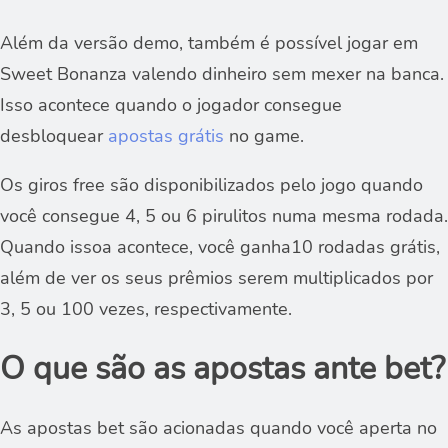
Além da versão demo, também é possível jogar em
Sweet Bonanza valendo dinheiro sem mexer na banca.
Isso acontece quando o jogador consegue
desbloquear
apostas grátis
no game.
Os giros free são disponibilizados pelo jogo quando
você consegue 4, 5 ou 6 pirulitos numa mesma rodada.
Quando issoa acontece, você ganha10 rodadas grátis,
além de ver os seus prêmios serem multiplicados por
3, 5 ou 100 vezes, respectivamente.
O que são as apostas ante bet?
As apostas bet são acionadas quando você aperta no