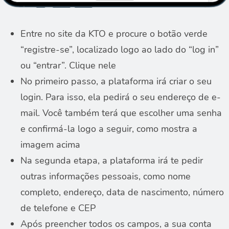
Entre no site da KTO e procure o botão verde
“registre-se”, localizado logo ao lado do “log in”
ou “entrar”. Clique nele
No primeiro passo, a plataforma irá criar o seu
login. Para isso, ela pedirá o seu endereço de e-
mail. Você também terá que escolher uma senha
e confirmá-la logo a seguir, como mostra a
imagem acima
Na segunda etapa, a plataforma irá te pedir
outras informações pessoais, como nome
completo, endereço, data de nascimento, número
de telefone e CEP
Após preencher todos os campos, a sua conta