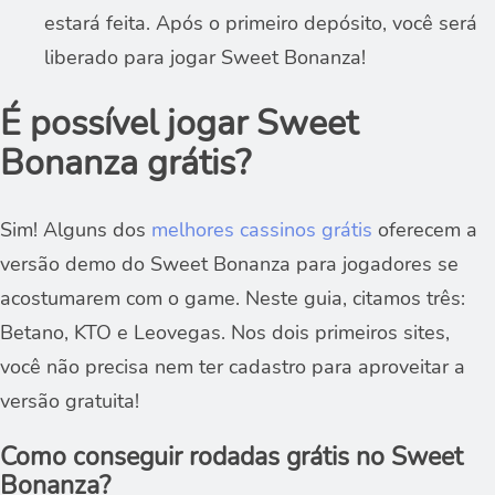
estará feita. Após o primeiro depósito, você será
liberado para jogar Sweet Bonanza!
É possível jogar Sweet
Bonanza grátis?
Sim! Alguns dos
melhores cassinos grátis
oferecem a
versão demo do Sweet Bonanza para jogadores se
acostumarem com o game. Neste guia, citamos três:
Betano, KTO e Leovegas. Nos dois primeiros sites,
você não precisa nem ter cadastro para aproveitar a
versão gratuita!
Como conseguir rodadas grátis no Sweet
Bonanza?