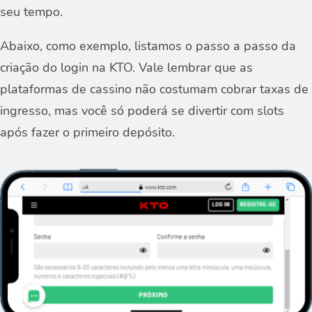
seu tempo.
Abaixo, como exemplo, listamos o passo a passo da
criação do login na KTO. Vale lembrar que as
plataformas de cassino não costumam cobrar taxas de
ingresso, mas você só poderá se divertir com slots
após fazer o primeiro depósito.