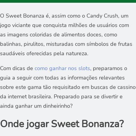
O Sweet Bonanza é, assim como o Candy Crush, um
jogo viciante que conquista milhões de usuários com
as imagens coloridas de alimentos doces, como
balinhas, pirulitos, misturadas com símbolos de frutas
saudáveis oferecidas pela natureza.
Com dicas de
como ganhar nos slots
, preparamos o
guia a seguir com todas as informações relevantes
sobre este gama tão requisitado em buscas de cassino
da internet brasileira. Preparado para se divertir e
ainda ganhar um dinheirinho?
Onde jogar Sweet Bonanza?