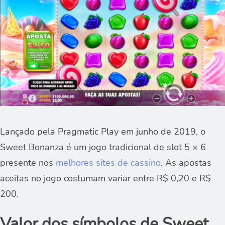
Lançado pela Pragmatic Play em junho de 2019, o
Sweet Bonanza é um jogo tradicional de slot 5 × 6
presente nos
melhores sites de cassino
. As apostas
aceitas no jogo costumam variar entre R$ 0,20 e R$
200.
Valor dos símbolos de Sweet