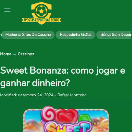
<
>
Melhores Sites De Cassino
Raspadinha Grátis
Bônus Sem Depós
Home
→
Cassinos
Sweet Bonanza: como jogar e
ganhar dinheiro?
Modified: dezembro 24, 2024 - Rafael Monteiro