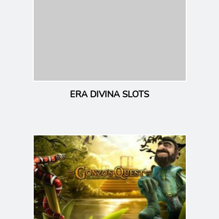
v
Na cultura destes países, acredita-se que os mortos
uma referência ao Dia de Todos os Santos,
estrangeiros.
saem das suas tumbas no dia 31 de outubro. Nessa
e
comemorado pela igreja católica no dia 1 de
época, crianças se fantasiam e batem de porta em
g
novembro.
porta, pedindo doces e perguntando “doçuras ou
a
travessuras?”.
ç
No Brasil, um país muito religioso, a festa ainda não se
ã
tornou uma festa de massa, ainda que seja
o
comemorada principalmente pelos jovens, mais
d
influenciados pela cultura estrangeira.
e
P
o
s
t