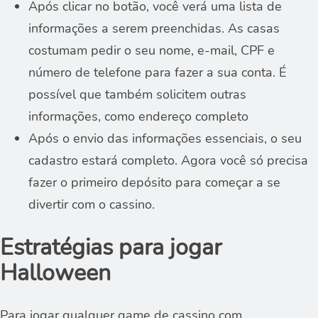
Após clicar no botão, você verá uma lista de
informações a serem preenchidas. As casas
costumam pedir o seu nome, e-mail, CPF e
número de telefone para fazer a sua conta. É
possível que também solicitem outras
informações, como endereço completo
Após o envio das informações essenciais, o seu
cadastro estará completo. Agora você só precisa
fazer o primeiro depósito para começar a se
divertir com o cassino.
Estratégias para jogar
Halloween
Para jogar qualquer game de cassino com