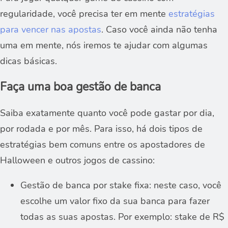
regularidade, você precisa ter em mente
estratégias
para vencer nas apostas
. Caso você ainda não tenha
uma em mente, nós iremos te ajudar com algumas
dicas básicas.
Faça uma boa gestão de banca
Saiba exatamente quanto você pode gastar por dia,
por rodada e por mês. Para isso, há dois tipos de
estratégias bem comuns entre os apostadores de
Halloween e outros jogos de cassino:
Gestão de banca por stake fixa: neste caso, você
escolhe um valor fixo da sua banca para fazer
todas as suas apostas. Por exemplo: stake de R$