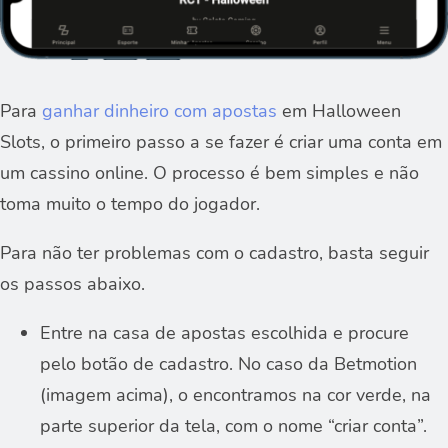
Para
ganhar dinheiro com apostas
em Halloween
Slots, o primeiro passo a se fazer é criar uma conta em
um cassino online. O processo é bem simples e não
toma muito o tempo do jogador.
Para não ter problemas com o cadastro, basta seguir
os passos abaixo.
Entre na casa de apostas escolhida e procure
pelo botão de cadastro. No caso da Betmotion
(imagem acima), o encontramos na cor verde, na
parte superior da tela, com o nome “criar conta”.