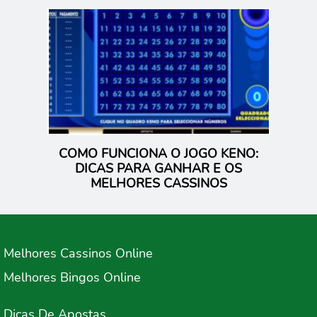
Melhores Cassinos Online
Melhores Bingos Online
Dicas De Apostas