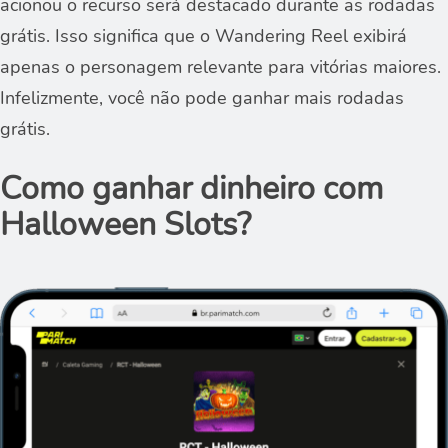
acionou o recurso será destacado durante as rodadas
grátis. Isso significa que o Wandering Reel exibirá
apenas o personagem relevante para vitórias maiores.
Infelizmente, você não pode ganhar mais rodadas
grátis.
Como ganhar dinheiro com
Halloween Slots?