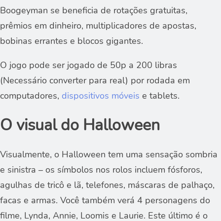
Boogeyman se beneficia de rotações gratuitas,
prêmios em dinheiro, multiplicadores de apostas,
bobinas errantes e blocos gigantes.
O jogo pode ser jogado de 50p a 200 libras
(Necessário converter para real) por rodada em
computadores,
dispositivos móveis
e tablets.
O visual do Halloween
Visualmente, o Halloween tem uma sensação sombria
e sinistra – os símbolos nos rolos incluem fósforos,
agulhas de tricô e lã, telefones, máscaras de palhaço,
facas e armas. Você também verá 4 personagens do
filme, Lynda, Annie, Loomis e Laurie. Este último é o