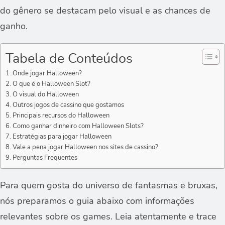
do gênero se destacam pelo visual e as chances de
ganho.
Tabela de Conteúdos
Onde jogar Halloween?
O que é o Halloween Slot?
O visual do Halloween
Outros jogos de cassino que gostamos
Principais recursos do Halloween
Como ganhar dinheiro com Halloween Slots?
Estratégias para jogar Halloween
Vale a pena jogar Halloween nos sites de cassino?
Perguntas Frequentes
Para quem gosta do universo de fantasmas e bruxas,
nós preparamos o guia abaixo com informações
relevantes sobre os games. Leia atentamente e trace