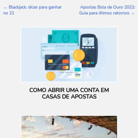
N
← Blackjack: dicas para ganhar
Apostas Bola de Ouro 2022:
no 21
Guia para ótimos retornos →
a
v
e
g
a
ç
ã
o
d
e
P