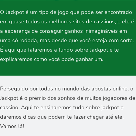
O Jackpot é um tipo de jogo que pode ser encontrado
em quase todos os
melhores sites de cassinos
, e ele é
a esperança de conseguir ganhos inimagináveis em
uma só rodada, mas desde que você esteja com sorte.
É aqui que falaremos a fundo sobre Jackpot e te
explicaremos como você pode ganhar um.
Perseguido por todos no mundo das apostas online, o
Jackpot é o prêmio dos sonhos de muitos jogadores de
cassino. Aqui te ensinaremos tudo sobre jackpot e
daremos dicas que podem te fazer chegar até ele.
Vamos lá!