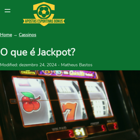
Home
→
Cassinos
O que é Jackpot?
Modified: dezembro 24, 2024 - Matheus Bastos