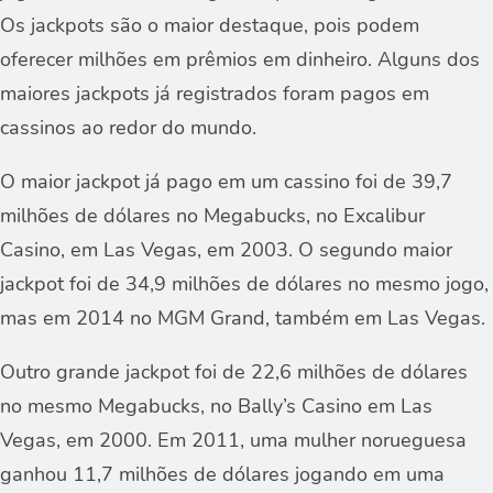
Os jackpots são o maior destaque, pois podem
oferecer milhões em prêmios em dinheiro. Alguns dos
maiores jackpots já registrados foram pagos em
cassinos ao redor do mundo.
O maior jackpot já pago em um cassino foi de 39,7
milhões de dólares no Megabucks, no Excalibur
Casino, em Las Vegas, em 2003. O segundo maior
jackpot foi de 34,9 milhões de dólares no mesmo jogo,
mas em 2014 no MGM Grand, também em Las Vegas.
Outro grande jackpot foi de 22,6 milhões de dólares
no mesmo Megabucks, no Bally’s Casino em Las
Vegas, em 2000. Em 2011, uma mulher norueguesa
ganhou 11,7 milhões de dólares jogando em uma