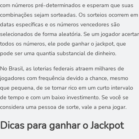
com números pré-determinados e esperam que suas
combinações sejam sorteadas. Os sorteios ocorrem em
datas específicas e os números vencedores são
selecionados de forma aleatória. Se um jogador acertar
todos os números, ele pode ganhar o jackpot, que
pode ser uma quantia substancial de dinheiro.
No Brasil, as loterias federais atraem milhares de
jogadores com frequência devido a chance, mesmo
que pequena, de se tornar rico em um curto intervalo
de tempo e com um baixo investimento. Se você se
considera uma pessoa de sorte, vale a pena jogar.
Dicas para ganhar o Jackpot