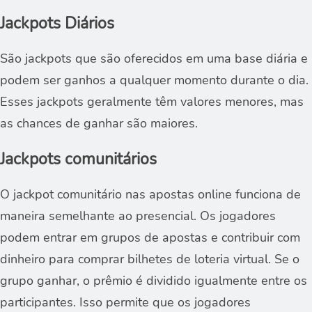
Jackpots Diários
São jackpots que são oferecidos em uma base diária e
podem ser ganhos a qualquer momento durante o dia.
Esses jackpots geralmente têm valores menores, mas
as chances de ganhar são maiores.
Jackpots comunitários
O jackpot comunitário nas apostas online funciona de
maneira semelhante ao presencial. Os jogadores
podem entrar em grupos de apostas e contribuir com
dinheiro para comprar bilhetes de loteria virtual. Se o
grupo ganhar, o prêmio é dividido igualmente entre os
participantes. Isso permite que os jogadores