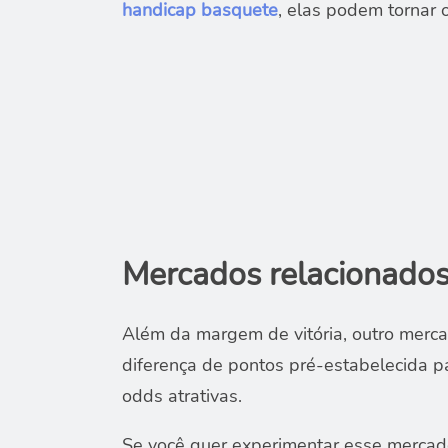
handicap basquete
, elas podem tornar 
Mercados relacionados
Além da margem de vitória, outro merc
diferença de pontos pré-estabelecida pa
odds atrativas.
Se você quer experimentar esse mercado