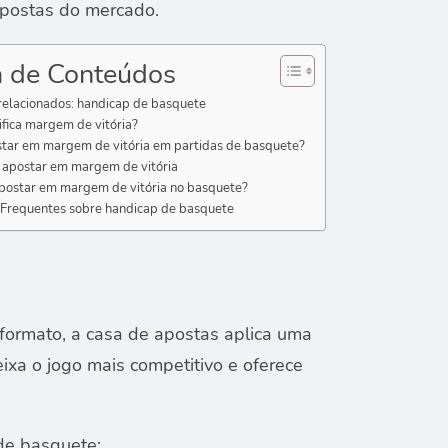
 apostas do mercado.
a de Conteúdos
elacionados: handicap de basquete
ifica margem de vitória?
ar em margem de vitória em partidas de basquete?
 apostar em margem de vitória
postar em margem de vitória no basquete?
Frequentes sobre handicap de basquete
 formato, a casa de apostas aplica uma
ixa o jogo mais competitivo e oferece
e basquete: