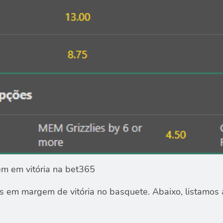
m em vitória na bet365
 em margem de vitória no basquete. Abaixo, listamos as