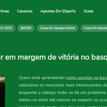
tivas
Cassinos
Apostas Em ESports
Guias
 Em 2025
Bet365
Casas De Apostas Online
Casas De Apost
r em margem de vitória no bas
Quem está aprendendo
como apostar no ba
selecionar os mercados mais interessantes d
esquente a cabeça: trata-se de um problema
afetou no início até mesmo os experts no assu