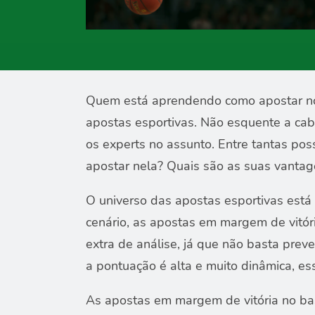
Quem está aprendendo como apostar no 
apostas esportivas. Não esquente a cab
os experts no assunto. Entre tantas pos
apostar nela? Quais são as suas vantag
O universo das apostas esportivas está
cenário, as apostas em margem de vitór
extra de análise, já que não basta prev
a pontuação é alta e muito dinâmica, e
As apostas em margem de vitória no ba