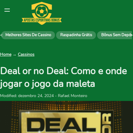
<
>
Melhores Sites De Cassino
Raspadinha Grátis
Bônus Sem Depós
Home
→
Cassinos
Deal or no Deal: Como e onde
jogar o jogo da maleta
Modified: dezembro 24, 2024 - Rafael Monteiro