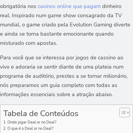
obrigatória nos
casinos online que pagam
dinheiro
real. Inspirado num game show consagrado da TV
mundial, o game criado pela Evolution Gaming diverte
e ainda se torna bastante emocionante quando
misturado com apostas.
Para você que se interessa por jogos de cassino ao
vivo e adoraria se sentir diante de uma plateia num
programa de auditório, prestes a se tornar milionário,
nós preparamos um guia completo com todas as
informações essenciais sobre a atração abaixo.
Tabela de Conteúdos
Onde jogar Deal or no Deal?
O que é o Deal or no Deal?