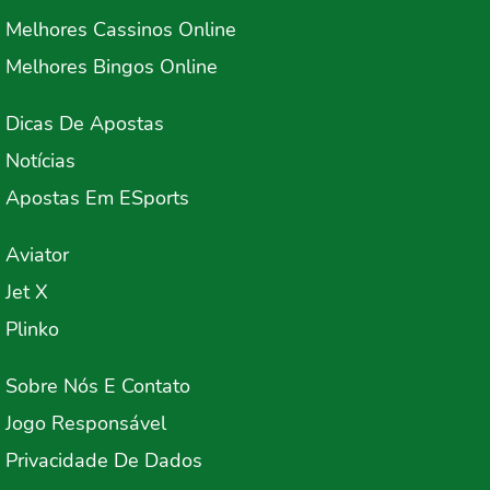
Melhores Cassinos Online
Melhores Bingos Online
Dicas De Apostas
Notícias
Apostas Em ESports
Aviator
Jet X
Plinko
Sobre Nós E Contato
Jogo Responsável
Privacidade De Dados