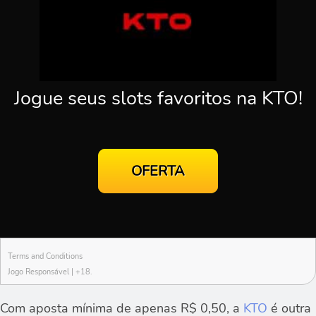
Jogue seus slots favoritos na KTO!
OFERTA
Terms and Conditions
Jogo Responsável | +18.
Com aposta mínima de apenas R$ 0,50, a
KTO
é outra