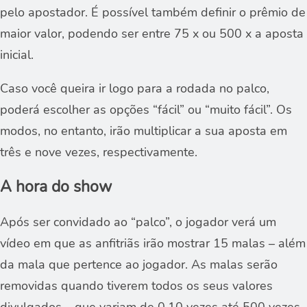
pelo apostador. É possível também definir o prêmio de
maior valor, podendo ser entre 75 x ou 500 x a aposta
inicial.
Caso você queira ir logo para a rodada no palco,
poderá escolher as opções “fácil” ou “muito fácil”. Os
modos, no entanto, irão multiplicar a sua aposta em
três e nove vezes, respectivamente.
A hora do show
Após ser convidado ao “palco”, o jogador verá um
vídeo em que as anfitriãs irão mostrar 15 malas – além
da mala que pertence ao jogador. As malas serão
removidas quando tiverem todos os seus valores
divulgados – que variam de 0,10 vezes até 500 vezes