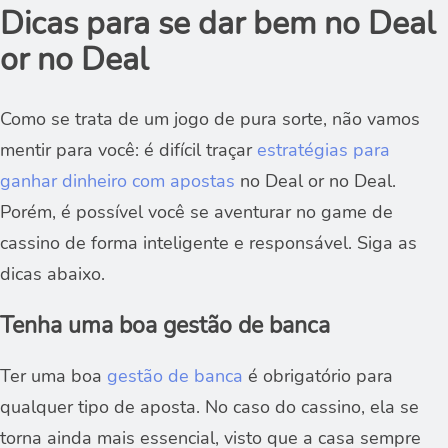
Dicas para se dar bem no Deal
or no Deal
Como se trata de um jogo de pura sorte, não vamos
mentir para você: é difícil traçar
estratégias para
ganhar dinheiro com apostas
no Deal or no Deal.
Porém, é possível você se aventurar no game de
cassino de forma inteligente e responsável. Siga as
dicas abaixo.
Tenha uma boa gestão de banca
Ter uma boa
gestão de banca
é obrigatório para
qualquer tipo de aposta. No caso do cassino, ela se
torna ainda mais essencial, visto que a casa sempre