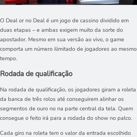
O Deal or no Deal é um jogo de cassino dividido em
duas etapas – e ambas exigem muito da sorte do
apostador. Mesmo em sua versão ao vivo, o game
comporta um número ilimitado de jogadores ao mesmo
tempo.
Rodada de qualificação
Na rodada de qualificação, os jogadores giram a roleta
da banca de três rolos até conseguirem alinhar os
segmentos de ouro no na parte central da tela. Quem
consegue o feito irá para a rodada do show no palco.
Cada giro na roleta tem o valor da entrada escolhido