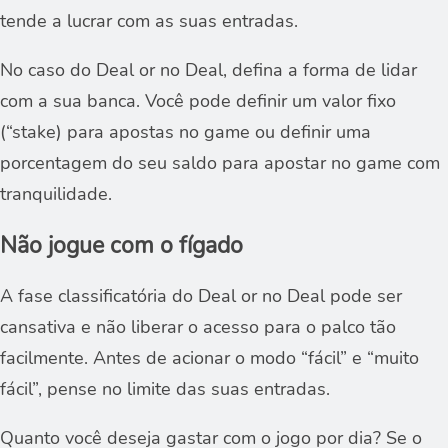
tende a lucrar com as suas entradas.
No caso do Deal or no Deal, defina a forma de lidar
com a sua banca. Você pode definir um valor fixo
(“stake) para apostas no game ou definir uma
porcentagem do seu saldo para apostar no game com
tranquilidade.
Não jogue com o fígado
A fase classificatória do Deal or no Deal pode ser
cansativa e não liberar o acesso para o palco tão
facilmente. Antes de acionar o modo “fácil” e “muito
fácil”, pense no limite das suas entradas.
Quanto você deseja gastar com o jogo por dia? Se o