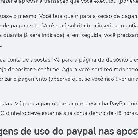
 fazer é aprovar a transação que você executou (por exe
quase o mesmo. Você terá que ir para a seção de pagam
 de pagamento. Você será solicitado a inserir a quanti
 quantia já será indicada) e, em seguida, você precisar
.
sua conta de apostas. Vá para a página de depósito e 
eja depositar e confirme. Agora você será redireciona
torizar o pagamento (observe que, se você não tiver u
ostas. Vá para a página de saque e escolha PayPal com
! O dinheiro deve estar na sua conta dentro de 48 horas
ens de uso do paypal nas apos