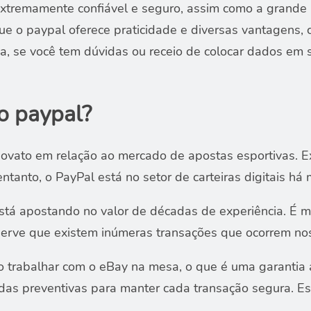
remamente confiável e seguro, assim como a grande m
ue o paypal oferece praticidade e diversas vantagens
ja, se você tem dúvidas ou receio de colocar dados em 
o paypal?
ovato em relação ao mercado de apostas esportivas. Ex
tanto, o PayPal está no setor de carteiras digitais há
stá apostando no valor de décadas de experiência. É m
serve que existem inúmeras transações que ocorrem no
ao trabalhar com o eBay na mesa, o que é uma garantia 
idas preventivas para manter cada transação segura. E