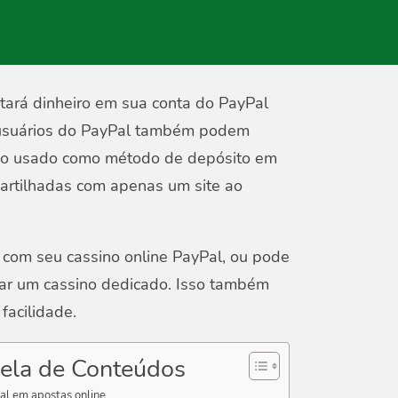
tará dinheiro em sua conta do PayPal
Os usuários do PayPal também podem
ando usado como método de depósito em
partilhadas com apenas um site ao
 com seu cassino online PayPal, ou pode
gar um cassino dedicado. Isso também
facilidade.
ela de Conteúdos
al em apostas online