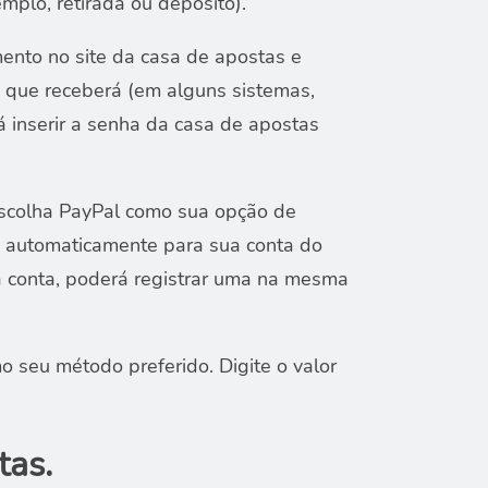
mplo, retirada ou depósito).
ento no site da casa de apostas e
a que receberá (em alguns sistemas,
á inserir a senha da casa de apostas
escolha PayPal como sua opção de
do automaticamente para sua conta do
ma conta, poderá registrar uma na mesma
o seu método preferido. Digite o valor
.
tas.