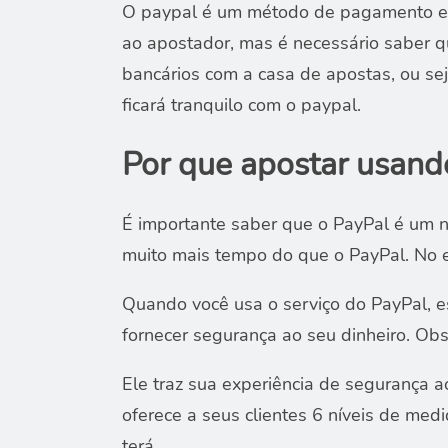
O paypal é um método de pagamento ext
ao apostador, mas é necessário saber q
bancários com a casa de apostas, ou se
ficará tranquilo com o paypal.
Por que apostar usand
É importante saber que o PayPal é um n
muito mais tempo do que o PayPal. No en
Quando você usa o serviço do PayPal, e
fornecer segurança ao seu dinheiro. Ob
Ele traz sua experiência de segurança 
oferece a seus clientes 6 níveis de med
terá.