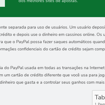
dos melhores sites de apostas.
nte separada para uso de usuários. Um usuário deposi
e crédito e depois use o dinheiro em cassinos online. 
 para que o PayPal possa fazer saques automáticos qu
formações confidenciais do cartão de crédito sejam com
ria do PayPal usada em todas as transações na Internet
m um cartão de crédito diferente que você usa para jo
dinheiro que gasta e a controlar seus ganhos com mais 
Tab
Payp