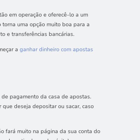
stão em operação e oferecê-lo a um
 o torna uma opção muito boa para a
o e transferências bancárias.
omeçar a
ganhar dinheiro com apostas
ão de pagamento da casa de apostas.
r que deseja depositar ou sacar, caso
ão fará muito na página da sua conta do