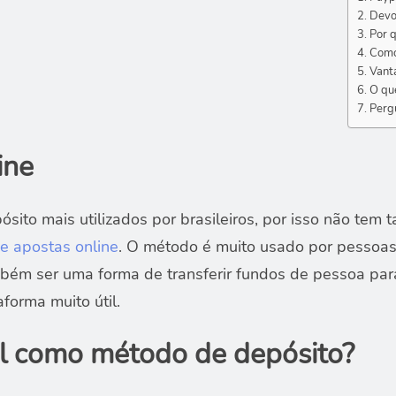
Devo
Por 
Como
Vant
O que
Perg
ine
to mais utilizados por brasileiros, por isso não tem t
e apostas online
. O método é muito usado por pessoas
ambém ser uma forma de transferir fundos de pessoa pa
forma muito útil.
l como método de depósito?