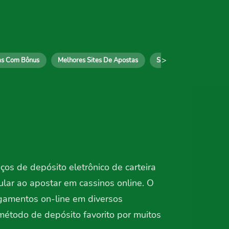
>
as Com Bônus
Melhores Sites De Apostas
Sites Para Apostar Em F
os de depósito eletrônico de carteira
lar ao apostar em cassinos online. O
agamentos on-line em diversos
método de depósito favorito por muitos