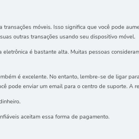
 transações móveis. Isso significa que você pode aume
 suas outras transações usando seu dispositivo móvel.
ra eletrônica é bastante alta. Muitas pessoas conside
mbém é excelente. No entanto, lembre-se de ligar para
 você pode enviar um email para o centro de suporte. A 
dinheiro.
onfiáveis aceitam essa forma de pagamento.