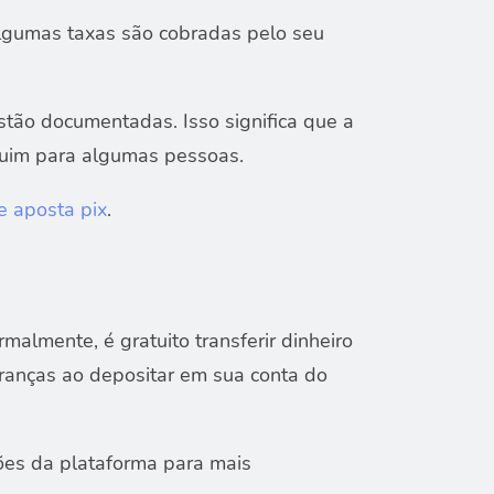
lgumas taxas são cobradas pelo seu
stão documentadas. Isso significa que a
 ruim para algumas pessoas.
e aposta pix
.
almente, é gratuito transferir dinheiro
branças ao depositar em sua conta do
ões da plataforma para mais