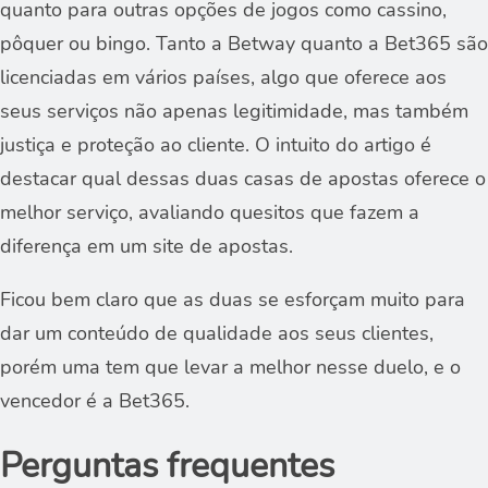
quanto para outras opções de jogos como cassino,
pôquer ou bingo. Tanto a Betway quanto a Bet365 são
licenciadas em vários países, algo que oferece aos
seus serviços não apenas legitimidade, mas também
justiça e proteção ao cliente. O intuito do artigo é
destacar qual dessas duas casas de apostas oferece o
melhor serviço, avaliando quesitos que fazem a
diferença em um site de apostas.
Ficou bem claro que as duas se esforçam muito para
dar um conteúdo de qualidade aos seus clientes,
porém uma tem que levar a melhor nesse duelo, e o
vencedor é a Bet365.
Perguntas frequentes