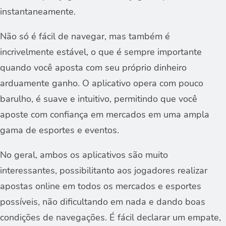
instantaneamente.
Não só é fácil de navegar, mas também é
incrivelmente estável, o que é sempre importante
quando você aposta com seu próprio dinheiro
arduamente ganho. O aplicativo opera com pouco
barulho, é suave e intuitivo, permitindo que você
aposte com confiança em mercados em uma ampla
gama de esportes e eventos.
No geral, ambos os aplicativos são muito
interessantes, possibilitanto aos jogadores realizar
apostas online em todos os mercados e esportes
possíveis, não dificultando em nada e dando boas
condições de navegações. É fácil declarar um empate,