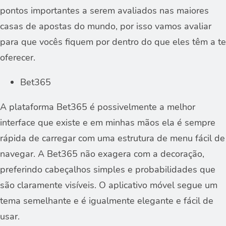
pontos importantes a serem avaliados nas maiores
casas de apostas do mundo, por isso vamos avaliar
para que vocês fiquem por dentro do que eles têm a te
oferecer.
Bet365
A plataforma Bet365 é possivelmente a melhor
interface que existe e em minhas mãos ela é sempre
rápida de carregar com uma estrutura de menu fácil de
navegar. A Bet365 não exagera com a decoração,
preferindo cabeçalhos simples e probabilidades que
são claramente visíveis. O aplicativo móvel segue um
tema semelhante e é igualmente elegante e fácil de
usar.