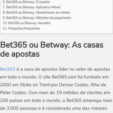
Bet365 ou Betway: O cassino
Bet365 ou Betway: Aplicativo Móvel
Bet365 ou Betway: Atendimento ao cliente
Bet365 ou Betway: Métodos de pagamento
Bet365 ou Betway: Veredito
Perguntas frequentes
Bet365 ou Betway: As casas
de apostas
Βet365
é a casa de apostas líder no setor de apostas
em todo o mundo. O site Bet365.com foi fundado em
2000 em Stoke on Trent por Denise Coates, filha de
Peter Coates. Com mais de 19 milhões de clientes em
200 países em todo o mundo, a Bet365 emprega mais
de 3.000 pessoas e é considerada uma das maiores