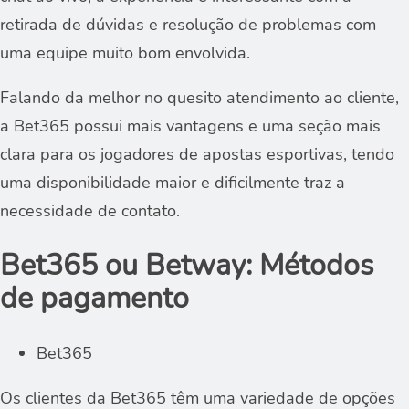
retirada de dúvidas e resolução de problemas com
uma equipe muito bom envolvida.
Falando da melhor no quesito atendimento ao cliente,
a Bet365 possui mais vantagens e uma seção mais
clara para os jogadores de apostas esportivas, tendo
uma disponibilidade maior e dificilmente traz a
necessidade de contato.
Bet365 ou Betway: Métodos
de pagamento
Bet365
Os clientes da Bet365 têm uma variedade de opções