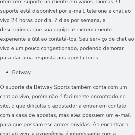
oferecem suporte ao cliente em vários idiomas. O
suporte está disponível por e-mail, telefone e chat ao
vivo 24 horas por dia, 7 dias por semana, e
descobrimos que sua equipe é extremamente
experiente e útil ao contatá-los. Seu serviço de chat ao
vivo é um pouco congestionado, podendo demorar
para dar uma resposta aos apostadores.
Betway
O suporte da Betway Sports também conta com um
chat ao vivo, porém não é facilmente encontrado no
site, o que dificulta o apostador a entrar em contato
com a casa de apostas, mas eles possuem um e-mail
para que possam esclarecer dúvidas. Ao encontrar o
chat ao vivo, a experiência é interessante com a