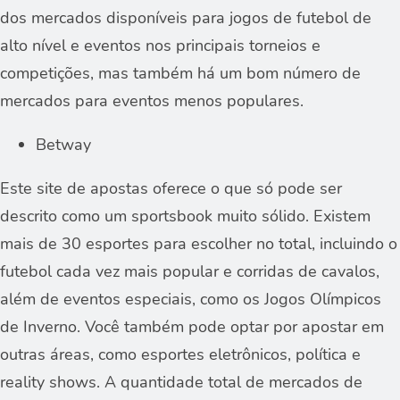
dos mercados disponíveis para jogos de futebol de
alto nível e eventos nos principais torneios e
competições, mas também há um bom número de
mercados para eventos menos populares.
Betway
Este site de apostas oferece o que só pode ser
descrito como um sportsbook muito sólido. Existem
mais de 30 esportes para escolher no total, incluindo o
futebol cada vez mais popular e corridas de cavalos,
além de eventos especiais, como os Jogos Olímpicos
de Inverno. Você também pode optar por apostar em
outras áreas, como esportes eletrônicos, política e
reality shows. A quantidade total de mercados de