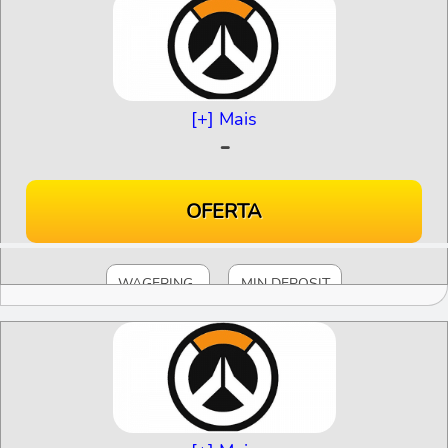
[+] Mais
-
OFERTA
WAGERING
MIN DEPOSIT