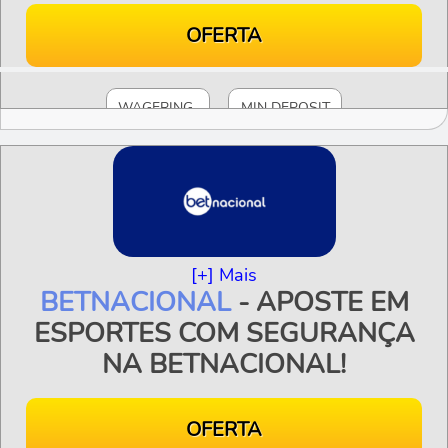
OFERTA
WAGERING
MIN DEPOSIT
[+] Mais
BETNACIONAL
- APOSTE EM
ESPORTES COM SEGURANÇA
NA BETNACIONAL!
OFERTA