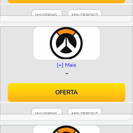
WAGERING
MIN DEPOSIT
[+] Mais
-
OFERTA
WAGERING
MIN DEPOSIT