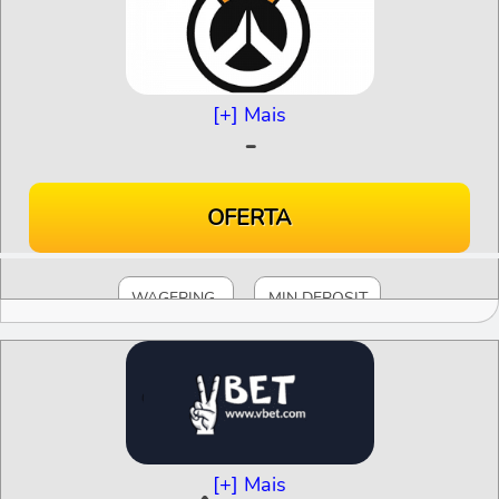
[+] Mais
-
OFERTA
WAGERING
MIN DEPOSIT
[+] Mais