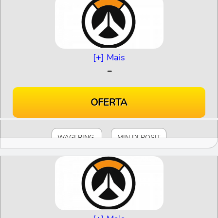
[+] Mais
-
OFERTA
WAGERING
MIN DEPOSIT