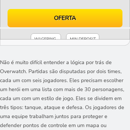
OFERTA
WAGERING
MIN DEPOSIT
Não é muito difícil entender a lógica por trás de
Overwatch. Partidas são disputadas por dois times,
cada um com seis jogadores. Eles precisam escolher
um herói em uma lista com mais de 30 personagens,
cada um com um estilo de jogo. Eles se dividem em
três tipos: tanque, ataque e defesa. Os jogadores de
uma equipe trabalham juntos para proteger e
defender pontos de controle em um mapa ou