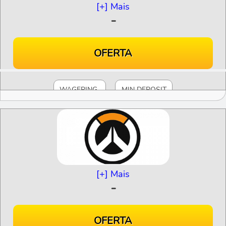
[+] Mais
-
OFERTA
WAGERING
MIN DEPOSIT
[+] Mais
-
OFERTA