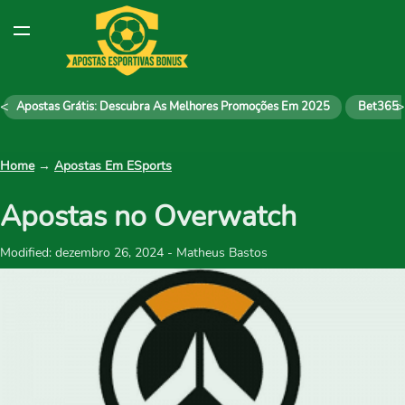
<
>
Apostas Grátis: Descubra As Melhores Promoções Em 2025
Bet365
Home
→
Apostas Em ESports
Apostas no Overwatch
Modified: dezembro 26, 2024 - Matheus Bastos