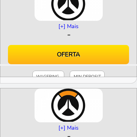
[+] Mais
-
OFERTA
WAGERING
MIN DEPOSIT
[+] Mais
-