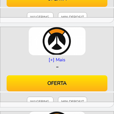
WAGERING
MIN DEPOSIT
[+] Mais
-
OFERTA
WAGERING
MIN DEPOSIT