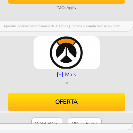
T&Cs Apply
Apostas apenas para maiores de 18 anos | Termos e condições se aplicam
WAGERING
MIN DEPOSIT
[+] Mais
-
OFERTA
WAGERING
MIN DEPOSIT