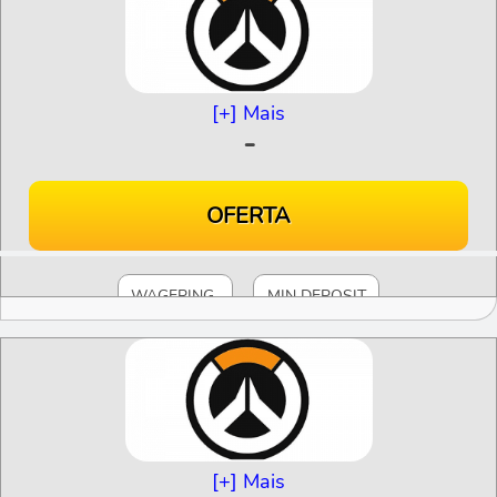
[+] Mais
-
OFERTA
WAGERING
MIN DEPOSIT
[+] Mais